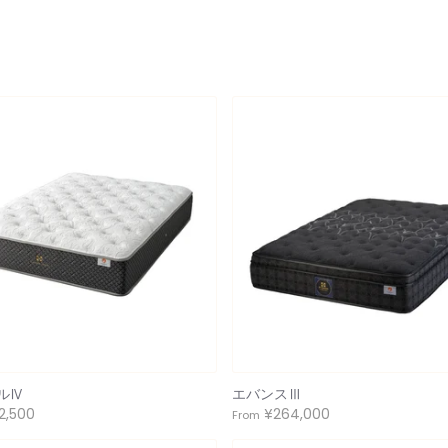
ルⅣ
エバンスⅢ
2,500
¥264,000
From