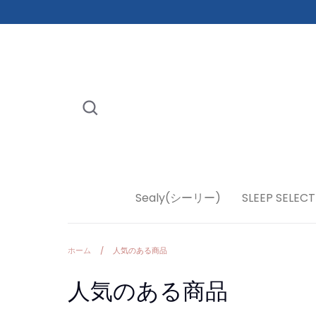
コ
ン
テ
ン
ト
を
ス
検
キ
索
ッ
プ
す
る
Sealy(シーリー)
SLEEP SELECT
ホーム
/
人気のある商品
人気のある商品