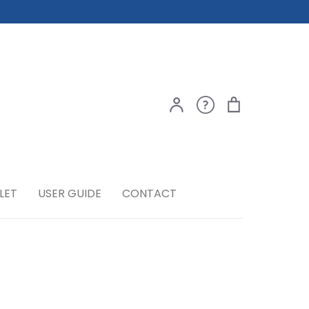
ア
ご
カ
検索
カ
利
ー
ウ
用
ト
ン
ガ
ト
イ
ド
LET
USER GUIDE
CONTACT