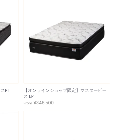
スPT
【オンラインショップ限定】マスターピー
ス EPT
¥346,500
From