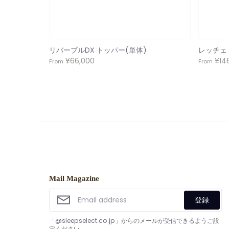
リバーブルDX トッパー(単体)
レッチェ
¥66,000
¥14
From
From
Mail Magazine
登録
「@sleepselect.co.jp」からのメールが受信できるようご設
定ください。