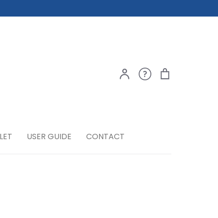
ア
ご
カ
検索
カ
利
ー
ウ
用
ト
ン
ガ
ト
イ
ド
LET
USER GUIDE
CONTACT