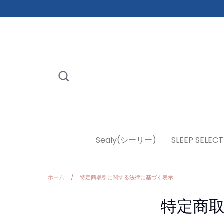
コ
ン
テ
ン
ト
を
ス
検
キ
索
ッ
プ
す
る
Sealy(シーリー)
SLEEP SELECT
ホーム
/
特定商取引に関する法律に基づく表示
特定商