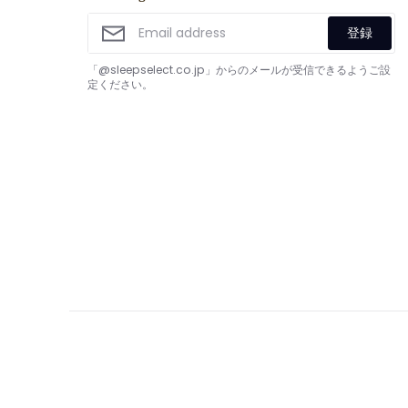
登録
「@sleepselect.co.jp」からのメールが受信できるようご設
定ください。