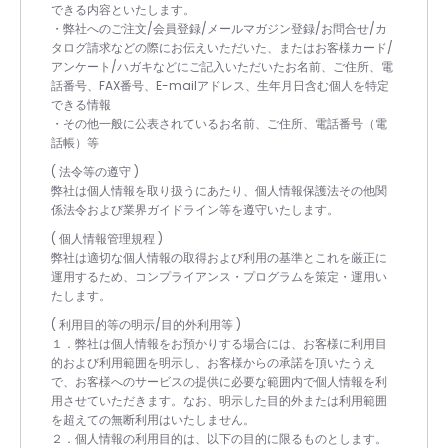
できる内容といたします。
・弊社へのご注文/会員登録/メールマガジン登録/お問合せ/カ
タログ請求などの際にお伝えいただいた、またはお客様カード/
アンケート/ハガキなどにご記入いただいたお名前、ご住所、電
話番号、FAX番号、E-mailアドレス、生年月日含む個人を特定
できる情報
・その他一般に公表されているお名前、ご住所、電話番号（電
話帳）等
( 法令等の遵守 )
弊社は個人情報を取り扱うにあたり、個人情報保護法その他関
係法令および業界ガイドライン等を遵守いたします。
( 個人情報管理規程 )
弊社は適切な個人情報の取得および利用の基準とこれを厳正に
運用するため、コンプライアンス・プログラムを策定・運用い
たします。
( 利用目的等の明示/目的外利用等 )
１．弊社は個人情報をお預かりする場合には、お客様に利用目
的および利用範囲を明示し、お客様からの承諾を頂いたうえ
で、お客様へのサービスの提供に必要な範囲内で個人情報を利
用させていただきます。なお、明示した目的外または利用範囲
を超えての無断利用はいたしません。
２．個人情報の利用目的は、以下の目的に限るものとします。