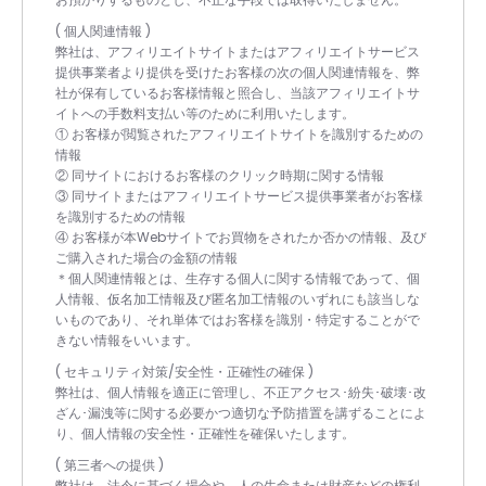
( 個人関連情報 )
弊社は、アフィリエイトサイトまたはアフィリエイトサービス
提供事業者より提供を受けたお客様の次の個人関連情報を、弊
社が保有しているお客様情報と照合し、当該アフィリエイトサ
イトへの手数料支払い等のために利用いたします。
① お客様が閲覧されたアフィリエイトサイトを識別するための
情報
② 同サイトにおけるお客様のクリック時期に関する情報
③ 同サイトまたはアフィリエイトサービス提供事業者がお客様
を識別するための情報
④ お客様が本Webサイトでお買物をされたか否かの情報、及び
ご購入された場合の金額の情報
＊個人関連情報とは、生存する個人に関する情報であって、個
人情報、仮名加工情報及び匿名加工情報のいずれにも該当しな
いものであり、それ単体ではお客様を識別・特定することがで
きない情報をいいます。
( セキュリティ対策/安全性・正確性の確保 )
弊社は、個人情報を適正に管理し、不正アクセス･紛失･破壊･改
ざん･漏洩等に関する必要かつ適切な予防措置を講ずることによ
り、個人情報の安全性・正確性を確保いたします。
( 第三者への提供 )
弊社は、法令に基づく場合や、人の生命または財産などの権利