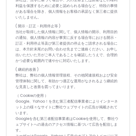
利益を保護するために必要と認められる場合など、特段の事情
がある場合を除き、個人情報をお客様の承諾なく第三者に提供
いたしません。
( 開示・訂正・利用停止等 )
当社が取得した個人情報に関して、個人情報の開示、利用目的
の通知、個人情報の内容が事実に反する場合等における開示・
訂正・利用停止等及び第三者提供の停止をご請求される場合に
は、本方針末尾のお問い合わせ先までご連絡ください。お申し
出いただいた方がご本人であることを確認したうえで、合理的
かつ必要な範囲内で速やかに対応いたします。
( 継続的改善 )
弊社は、弊社の個人情報管理規程、その他関連規程および安全
管理体制に関して、有効かつ適正な運用がなされるよう継続的
な見直しと改善を図ってまいります。
（ Cookieの使用 ）
Google、Yahoo！を含む第三者配信事業者によりインターネ
ット上の様々なサイトに弊社ウェブサイトの広告が掲載されて
います。
Googleを含む第三者配信事業者はCookieを使用して、弊社ウ
ェブサイトへの過去のアクセス情報に基づいて広告を配信しま
す。
ユーザーはGoogle、Yahoo！広告のオプトアウトページにア