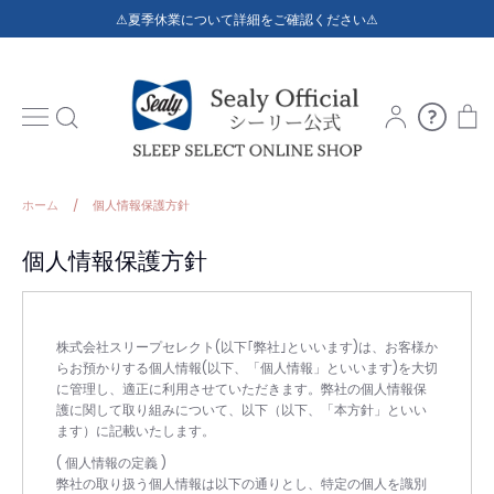
コ
⚠夏季休業について詳細をご確認ください⚠
ン
テ
ン
ト
ア
ご
検
カ
利
を
索
ウ
用
ス
ン
ガ
キ
ト
イ
ッ
ホーム
/
個人情報保護方針
ド
プ
す
個人情報保護方針
る
株式会社スリープセレクト(以下｢弊社｣といいます)は、お客様か
らお預かりする個人情報(以下、「個人情報」といいます)を大切
に管理し、適正に利用させていただきます。弊社の個人情報保
護に関して取り組みについて、以下（以下、「本方針」といい
ます）に記載いたします。
( 個人情報の定義 )
弊社の取り扱う個人情報は以下の通りとし、特定の個人を識別