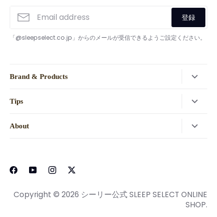
登録
「@sleepselect.co.jp」からのメールが受信できるようご設定ください。
Brand & Products
検索
Tips
Sealy(シーリー)
ご利用ガイド
SLEEP SELECT
About
公式LINEお友だち登録でクーポンプレゼント
ショップ一覧
会社概要
レビューキャンペーン
ホテル・旅館様向け
スリープセレクトについて
マットレスの選び方
利用規約
ピローケースサイズガイド
個人情報保護方針
Copyright © 2026
シーリー公式 SLEEP SELECT ONLINE
ボックスシーツサイズガイド
SHOP
.
特定商取引に関する法律に基づく表示