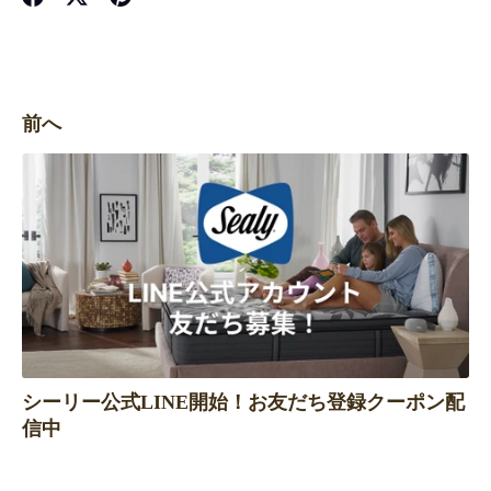
Facebook
Twitter
Pinterest
で
で
で
共
共
共
有
有
有
前へ
シーリー公式LINE開始！お友だち登録クーポン配
信中