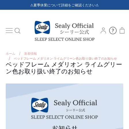
コ
⚠夏季休業について詳細をご確認ください⚠
ン
テ
ン
ト
ア
ご
検
カ
利
を
索
ウ
用
ス
ン
ガ
キ
ト
イ
ッ
ホーム
/
新着情報
ド
/
ベッドフレーム メダリオン ライムグリーン色お取り扱い終了のお知らせ
プ
ベッドフレーム メダリオン ライムグリー
す
ン色お取り扱い終了のお知らせ
る