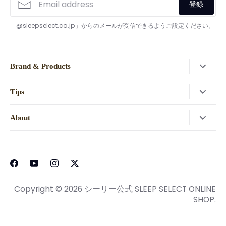
登録
「@sleepselect.co.jp」からのメールが受信できるようご設定ください。
Brand & Products
検索
Tips
Sealy(シーリー)
ご利用ガイド
SLEEP SELECT
About
公式LINEお友だち登録でクーポンプレゼント
ショップ一覧
会社概要
レビューキャンペーン
ホテル・旅館様向け
スリープセレクトについて
マットレスの選び方
利用規約
ピローケースサイズガイド
個人情報保護方針
Copyright © 2026
シーリー公式 SLEEP SELECT ONLINE
ボックスシーツサイズガイド
SHOP
.
特定商取引に関する法律に基づく表示
マットレスローテーション
サイトマップ