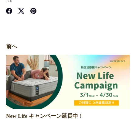
共有
Facebook
Twitter
Pinterest
で
で
で
共
共
共
有
有
有
前へ
New Life キャンペーン延長中！