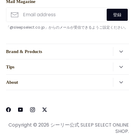
Mail Magazine
登録
「@sleepselect.co.jp」からのメールが受信できるようご設定ください。
Brand & Products
検索
Tips
Sealy(シーリー)
ご利用ガイド
SLEEP SELECT
About
公式LINEお友だち登録でクーポンプレゼント
ショップ一覧
会社概要
レビューキャンペーン
ホテル・旅館様向け
スリープセレクトについて
マットレスの選び方
利用規約
ピローケースサイズガイド
個人情報保護方針
Copyright © 2026
シーリー公式 SLEEP SELECT ONLINE
ボックスシーツサイズガイド
SHOP
.
特定商取引に関する法律に基づく表示