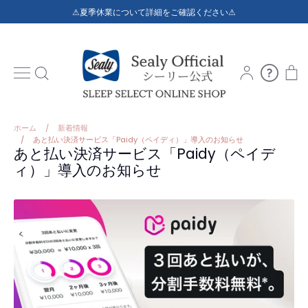
コ
⚠夏季休業について詳細をご確認ください⚠
ン
テ
ン
ト
ア
ご
検
カ
利
を
索
ウ
用
ス
ン
ガ
キ
ト
イ
ッ
ホーム
/
新着情報
ド
/
あと払い決済サービス「Paidy（ペイディ）」導入のお知らせ
プ
あと払い決済サービス「Paidy（ペイデ
す
ィ）」導入のお知らせ
る